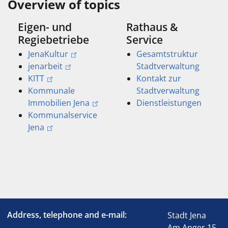
Overview of topics
Eigen- und
Rathaus &
Regiebetriebe
Service
JenaKultur
Gesamtstruktur
jenarbeit
Stadtverwaltung
KITT
Kontakt zur
Kommunale
Stadtverwaltung
Immobilien Jena
Dienstleistungen
Kommunalservice
Jena
Address, telephone and e-mail:
Stadt Jena
Am Anger 15