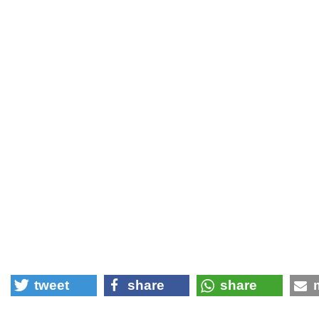
tweet
share
share