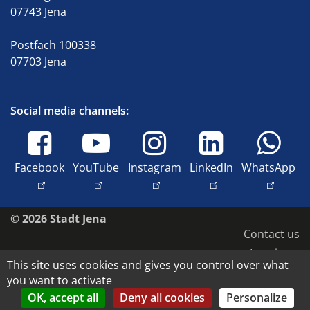
07743 Jena
Postfach 100338
07703 Jena
Social media channels:
Facebook
YouTube
Instagram
LinkedIn
WhatsApp
© 2026 Stadt Jena
Contact us
Imprint
This site uses cookies and gives you control over what
Accessibility
you want to activate
Data protection
OK, accept all
Deny all cookies
Personalize