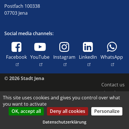
Postfach 100338
07703 Jena
Social media channels:
Facebook
YouTube
Instagram
LinkedIn
WhatsApp
© 2026 Stadt Jena
Contact us
Imprint
This site uses cookies and gives you control over what
Accessibility
you want to activate
Data protection
OK, accept all
Deny all cookies
Personalize
Image rights and copyright
Datenschutzerklärung
Datenschutz-Einstellungen anpassen