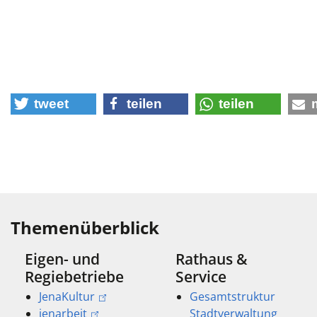
tweet
teilen
teilen
Themenüberblick
Eigen- und
Rathaus &
Regiebetriebe
Service
JenaKultur
Gesamtstruktur
jenarbeit
Stadtverwaltung