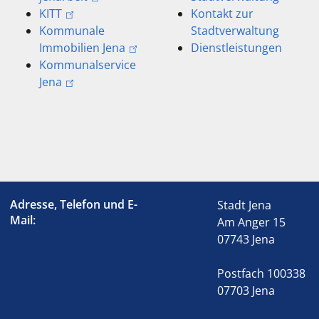
KITT
Kontakt zur
Kommunale
Stadtverwaltung
Immobilien Jena
Dienstleistungen
Kommunalservice
Jena
Adresse, Telefon und E-
Stadt Jena
Mail:
Am Anger 15
07743 Jena
Postfach 100338
07703 Jena