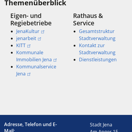
Themenüberblick
Eigen- und
Rathaus &
Regiebetriebe
Service
JenaKultur
Gesamtstruktur
jenarbeit
Stadtverwaltung
KITT
Kontakt zur
Kommunale
Stadtverwaltung
Immobilien Jena
Dienstleistungen
Kommunalservice
Jena
Adresse, Telefon und E-
Stadt Jena
Mail:
Am Anger 15