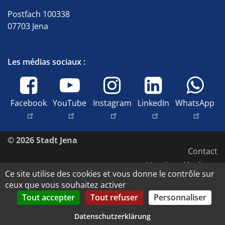
Postfach 100338
07703 Jena
Les médias sociaux :
Facebook
YouTube
Instagram
LinkedIn
WhatsApp
© 2026 Stadt Jena
Contact
Mentions légales
Ce site utilise des cookies et vous donne le contrôle sur
Accessibilité
ceux que vous souhaitez activer
Protection des données
Tout accepter
Tout refuser
Personnaliser
Droits d'image et copyright
Datenschutzerklärung
Datenschutz-Einstellungen anpassen