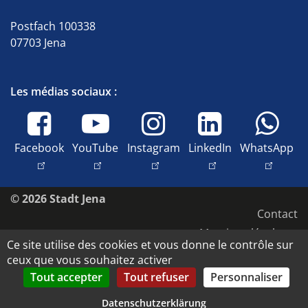
Postfach 100338
07703 Jena
Les médias sociaux :
Facebook
YouTube
Instagram
LinkedIn
WhatsApp
© 2026 Stadt Jena
Contact
Mentions légales
Ce site utilise des cookies et vous donne le contrôle sur
Accessibilité
ceux que vous souhaitez activer
Protection des données
Tout accepter
Tout refuser
Personnaliser
Droits d'image et copyright
Datenschutzerklärung