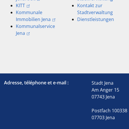
KITT
Kontakt zur
Kommunale
Stadtverwaltung
Immobilien Jena
Dienstleistungen
Kommunalservice
Jena
Adresse, téléphone et e-mail :
Stadt Jena
Am Anger 15
07743 Jena
Postfach 100338
07703 Jena