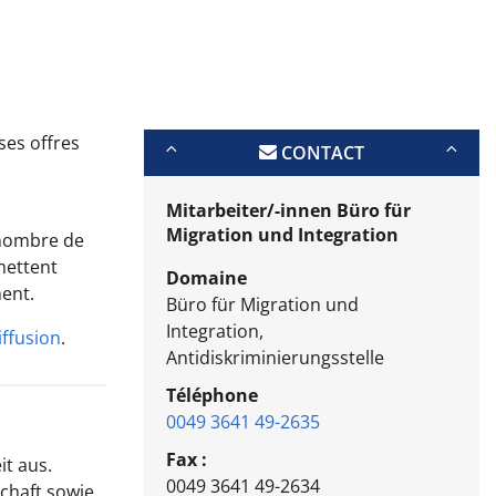
ses offres
CONTACT
Mitarbeiter/-innen Büro für
Migration und Integration
d nombre de
mettent
Domaine
ent.
Büro für Migration und
Integration,
iffusion
.
Antidiskriminierungsstelle
Téléphone
0049 3641 49-2635
Fax :
it aus.
0049 3641 49-2634
chaft sowie