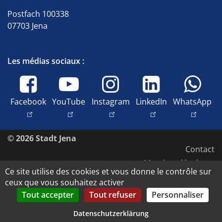
Postfach 100338
07703 Jena
Les médias sociaux :
Facebook
YouTube
Instagram
LinkedIn
WhatsApp
© 2026 Stadt Jena
Contact
Mentions légales
Ce site utilise des cookies et vous donne le contrôle sur
Accessibilité
ceux que vous souhaitez activer
Protection des données
Tout accepter
Tout refuser
Personnaliser
Droits d'image et copyright
Datenschutzerklärung
Datenschutz-Einstellungen anpassen