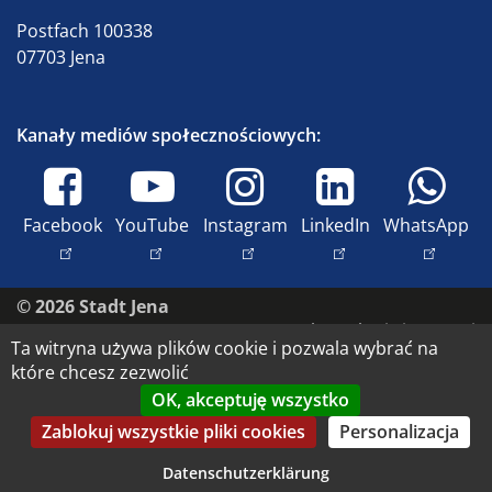
Postfach 100338
07703 Jena
Kanały mediów społecznościowych:
Facebook
YouTube
Instagram
LinkedIn
WhatsApp
© 2026 Stadt Jena
Skontaktuj się z nami
Ta witryna używa plików cookie i pozwala wybrać na
Nadruk
które chcesz zezwolić
Dostępność
OK, akceptuję wszystko
Ochrona danych
Zablokuj wszystkie pliki cookies
Personalizacja
Prawa do wizerunku i prawa autorskie
Datenschutzerklärung
Datenschutz-Einstellungen anpassen