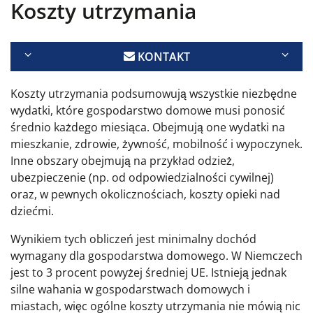
Koszty utrzymania
KONTAKT
Koszty utrzymania podsumowują wszystkie niezbędne
wydatki, które gospodarstwo domowe musi ponosić
średnio każdego miesiąca. Obejmują one wydatki na
mieszkanie, zdrowie, żywność, mobilność i wypoczynek.
Inne obszary obejmują na przykład odzież,
ubezpieczenie (np. od odpowiedzialności cywilnej)
oraz, w pewnych okolicznościach, koszty opieki nad
dziećmi.
Wynikiem tych obliczeń jest minimalny dochód
wymagany dla gospodarstwa domowego. W Niemczech
jest to 3 procent powyżej średniej UE. Istnieją jednak
silne wahania w gospodarstwach domowych i
miastach, więc ogólne koszty utrzymania nie mówią nic