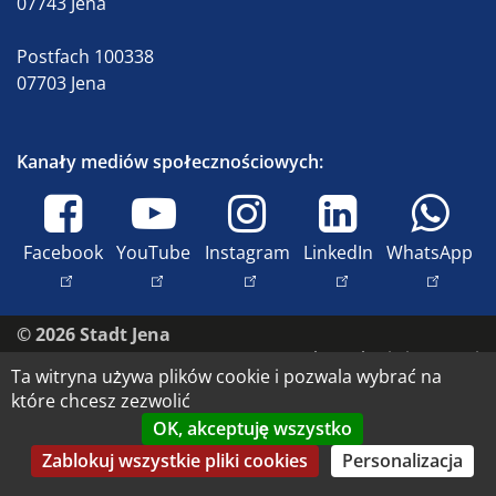
07743 Jena
Postfach 100338
07703 Jena
Kanały mediów społecznościowych:
Facebook
YouTube
Instagram
LinkedIn
WhatsApp
© 2026 Stadt Jena
Skontaktuj się z nami
Ta witryna używa plików cookie i pozwala wybrać na
Nadruk
które chcesz zezwolić
Dostępność
OK, akceptuję wszystko
Ochrona danych
Zablokuj wszystkie pliki cookies
Personalizacja
Prawa do wizerunku i prawa autorskie