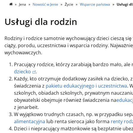
Jena
Nowość w Jenie
Życie
Wsparcie państwa
Usługi dl
Usługi dla rodzin
Rodziny i rodzice samotnie wychowujący dzieci cieszą się
ciąży, porodu, uczestnictwa i wsparcia rodziny. Najważnie
wychowawczych.
Pracujący rodzice, którzy zarabiają bardzo mało, ale
dziecko
.
Każdy, kto otrzymuje dodatkowy zasiłek na dziecko, 
świadczenia z
pakietu edukacyjnego i uczestnictwa
. 
szkolnych, obiadach szkolnych, prywatnym nauczaniu
obywatelski obejmuje również świadczenia na
edukacj
z jenarbeit.
W wyjątkowo trudnych czasach, np. w przypadku sepa
alimentacyjna
lub renta sieroca jako forma
renty rod
Dzieci i niepracujący małżonkowie są bezpłatnie u