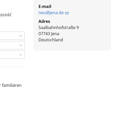
E-mail
neu@jena.de
kszość
Adres
Saalbahnhofstraße 9
07743
Jena
Deutschland
 familiären