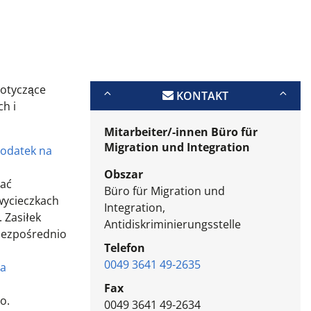
dotyczące
KONTAKT
ch i
Mitarbeiter/-innen Büro für
Migration und Integration
odatek na
Obszar
mać
Büro für Migration und
wycieczkach
Integration,
 Zasiłek
Antidiskriminierungsstelle
bezpośrednio
Telefon
0049 3641 49-2635
ka
Fax
o.
0049 3641 49-2634