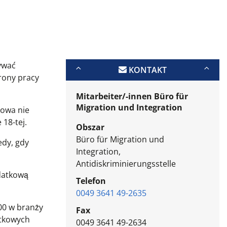
ywać
KONTAKT
rony pracy
Mitarbeiter/-innen Büro für
Migration und Integration
kowa nie
18-tej.
Obszar
Büro für Migration und
edy, gdy
Integration,
Antidiskriminierungsstelle
odatkową
Telefon
0049 3641 49-2635
.00 w branży
Fax
ątkowych
0049 3641 49-2634