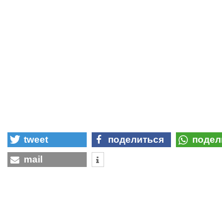
tweet
поделиться
подел
mail